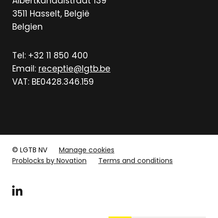
Albertkanaalstraat 139
3511
Hasselt, België
Belgien
Tel: +32 11 850 400
Email:
receptie@lgtb.be
VAT: BE0428.346.159
© LGTB NV
Manage cookies
Problocks by Novation
Terms and conditions
LinkedIn