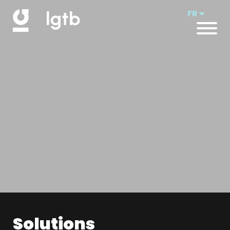
Naar
Afbeelding
FR
hoofdinhoud
Open
menu
Solutions totales
Solutions